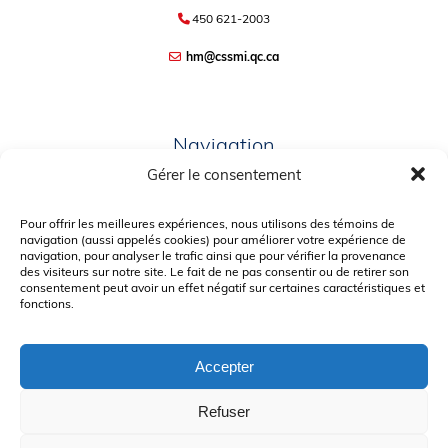
450 621-2003
hm@cssmi.qc.ca
Navigation
Gérer le consentement
PLAN DU SITE
Pour offrir les meilleures expériences, nous utilisons des témoins de
PORTAIL PARENTS
navigation (aussi appelés cookies) pour améliorer votre expérience de
PLAINTE – SERVICE À L’ÉLÈVE
navigation, pour analyser le trafic ainsi que pour vérifier la provenance
des visiteurs sur notre site. Le fait de ne pas consentir ou de retirer son
POLITIQUE DE CONFIDENTIALITÉ
consentement peut avoir un effet négatif sur certaines caractéristiques et
fonctions.
Accepter
Refuser
© Gouvernement du Québec, 2026