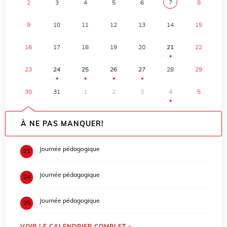
2
3
4
5
6
7
8
9
10
11
12
13
14
15
16
17
18
19
20
21
22
●
23
24
25
26
27
28
29
●
●
●
●
30
31
1
2
3
4
5
●
À NE PAS MANQUER!
Journée pédagogique
21
Journée pédagogique
24
Journée pédagogique
25
VOIR LE CALENDRIER COMPLET >