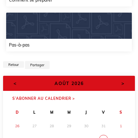
Comment se préparer
Pas-à-pas
Retour
Partager
<
>
AOÛT 2026
S’ABONNER AU CALENDRIER >
D
L
M
M
J
V
S
26
27
28
29
30
31
1