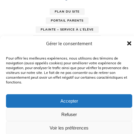
PLAN DU SITE
PORTAIL PARENTS
PLAINTE – SERVICE À L’ÉLÈVE
POLITIQUE DE CONFIDENTIALITÉ
Gérer le consentement
Pour offrir les meilleures expériences, nous utilisons des témoins de
navigation (aussi appelés cookies) pour améliorer votre expérience de
navigation, pour analyser le trafic ainsi que pour vérifier la provenance des
visiteurs sur notre site. Le fait de ne pas consentir ou de retirer son
consentement peut avoir un effet négatif sur certaines caractéristiques et
fonctions.
© Gouvernement du Québec, 2026
Le CSSMI autorise certaines intelligences artificielles contrôlées et
sécurisées. Par conséquent, des outils d’intelligence artificielle autorisés
Accepter
pourraient avoir été utilisés pour soutenir la rédaction de ce contenu.
Refuser
Voir les préférences