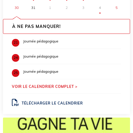
30
31
1
2
3
4
5
●
À NE PAS MANQUER!
Journée pédagogique
21
Journée pédagogique
24
Journée pédagogique
25
VOIR LE CALENDRIER COMPLET >
TÉLÉCHARGER LE CALENDRIER