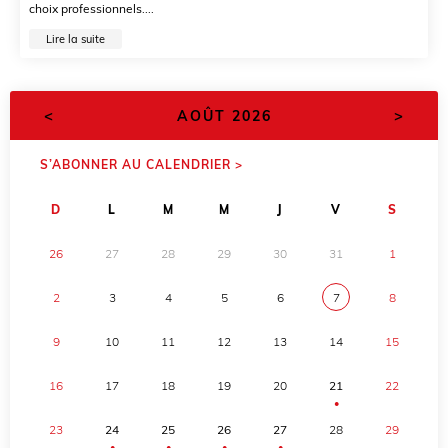
choix professionnels....
Lire la suite
<
>
AOÛT 2026
S’ABONNER AU CALENDRIER >
D
L
M
M
J
V
S
26
27
28
29
30
31
1
2
3
4
5
6
7
8
9
10
11
12
13
14
15
16
17
18
19
20
21
22
●
23
24
25
26
27
28
29
●
●
●
●