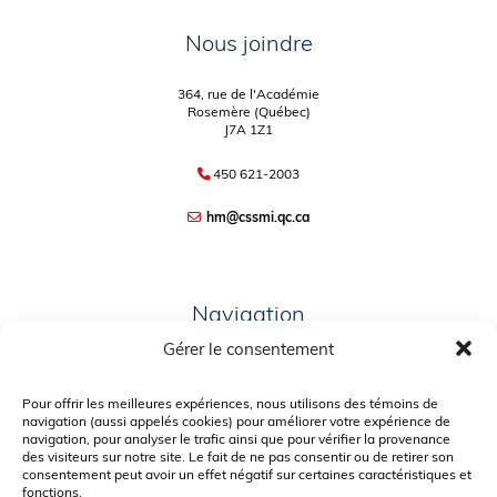
Nous joindre
364, rue de l'Académie
Rosemère (Québec)
J7A 1Z1
450 621-2003
hm@cssmi.qc.ca
Navigation
Gérer le consentement
PLAN DU SITE
PORTAIL PARENTS
Pour offrir les meilleures expériences, nous utilisons des témoins de
navigation (aussi appelés cookies) pour améliorer votre expérience de
PLAINTE – SERVICE À L’ÉLÈVE
navigation, pour analyser le trafic ainsi que pour vérifier la provenance
des visiteurs sur notre site. Le fait de ne pas consentir ou de retirer son
POLITIQUE DE CONFIDENTIALITÉ
consentement peut avoir un effet négatif sur certaines caractéristiques et
fonctions.