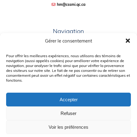
hm@cssmi.qc.ca
Navigation
Gérer le consentement
PLAN DU SITE
PORTAIL PARENTS
Pour offrir les meilleures expériences, nous utilisons des témoins de
navigation (aussi appelés cookies) pour améliorer votre expérience de
PLAINTE – SERVICE À L’ÉLÈVE
navigation, pour analyser le trafic ainsi que pour vérifier la provenance
des visiteurs sur notre site. Le fait de ne pas consentir ou de retirer son
POLITIQUE DE CONFIDENTIALITÉ
consentement peut avoir un effet négatif sur certaines caractéristiques et
fonctions.
Accepter
Refuser
© Gouvernement du Québec, 2026
Voir les préférences
Le CSSMI autorise certaines intelligences artificielles contrôlées et
sécurisées. Par conséquent, des outils d’intelligence artificielle autorisés