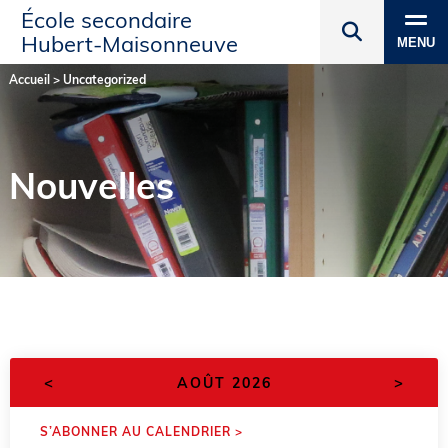
École secondaire
Hubert‑Maisonneuve
MENU
Accueil
>
Uncategorized
Nouvelles
<
>
AOÛT 2026
S’ABONNER AU CALENDRIER >