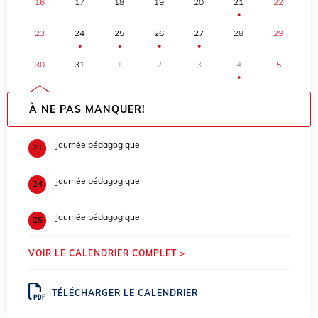
16
17
18
19
20
21
22
●
23
24
25
26
27
28
29
●
●
●
●
30
31
1
2
3
4
5
●
À NE PAS MANQUER!
Journée pédagogique
21
Journée pédagogique
24
Journée pédagogique
25
VOIR LE CALENDRIER COMPLET >
TÉLÉCHARGER LE CALENDRIER