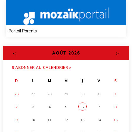
Portail Parents
<
>
AOÛT 2026
S’ABONNER AU CALENDRIER >
D
L
M
M
J
V
S
26
27
28
29
30
31
1
2
3
4
5
6
7
8
9
10
11
12
13
14
15